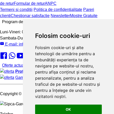
de retur
Formular de retur
ANPC
Termeni si conditii
Politica de confidentialitate
Pareri
clienti
Chestionar satisfactie
Newsletter
Mostre Gratuite
Program de lucru
Luni-Vineri:
08:00 - 16:00
Folosim cookie-uri
Sambata-Duminica:
inchis
E-mail:
info@sipca-gard.ro
Folosim cookie-uri și alte
tehnologii de urmărire pentru a
îmbunătăți experiența ta de
Oferte actuale
navigare pe website-ul nostru,
Profita de ofertele noastre:
de pana la 30% reducere
pentru afișa conținut și reclame
Gama variata de culori si finisaje
personalizate, pentru a analiza
traficul de pe website-ul nostru și
pentru a înțelege de unde vin
Copyright
© 2025 Sipca-Gard.
vizitatorii noștri.
OK