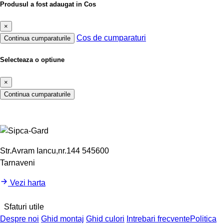
Produsul a fost adaugat in Cos
×
Cos de cumparaturi
Continua cumparaturile
Selecteaza o optiune
×
Continua cumparaturile
Str.Avram Iancu,nr.144 545600
Tarnaveni
Vezi harta
Sfaturi utile
Despre noi
Ghid montaj
Ghid culori
Intrebari frecvente
Politica