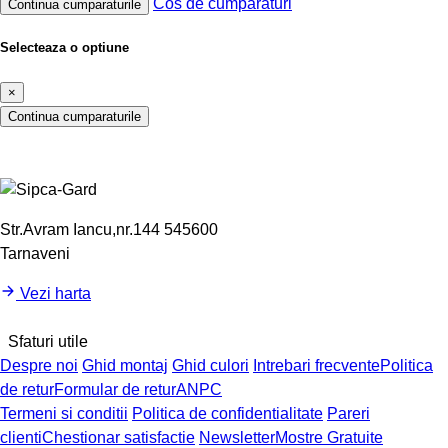
Cos de cumparaturi
Continua cumparaturile
Selecteaza o optiune
×
Continua cumparaturile
Str.Avram Iancu,nr.144 545600
Tarnaveni
Vezi harta
Sfaturi utile
Despre noi
Ghid montaj
Ghid culori
Intrebari frecvente
Politica
de retur
Formular de retur
ANPC
Termeni si conditii
Politica de confidentialitate
Pareri
clienti
Chestionar satisfactie
Newsletter
Mostre Gratuite