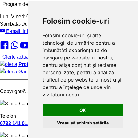
Program de lucru
Luni-Vineri:
08:00 - 16:00
Folosim cookie-uri
Sambata-Duminica:
inchis
E-mail:
info@sipca-gard.ro
Folosim cookie-uri și alte
tehnologii de urmărire pentru a
îmbunătăți experiența ta de
Oferte actuale
navigare pe website-ul nostru,
Profita de ofertele noastre:
de pana la 30% reducere
pentru afișa conținut și reclame
Gama variata de culori si finisaje
personalizate, pentru a analiza
traficul de pe website-ul nostru și
pentru a înțelege de unde vin
Copyright
© 2025 Sipca-Gard.
vizitatorii noștri.
OK
Telefon
Vreau să schimb setările
0733 141 012