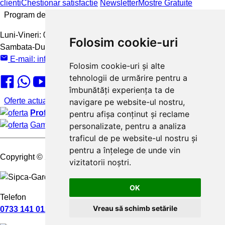
clienti
Chestionar satisfactie
Newsletter
Mostre Gratuite
Program de lucru
Luni-Vineri:
08:00 - 16:00
Folosim cookie-uri
Sambata-Duminica:
inchis
E-mail:
info@sipca-gard.ro
Folosim cookie-uri și alte
tehnologii de urmărire pentru a
îmbunătăți experiența ta de
Oferte actuale
navigare pe website-ul nostru,
Profita de ofertele noastre:
de pana la 30% reducere
pentru afișa conținut și reclame
Gama variata de culori si finisaje
personalizate, pentru a analiza
traficul de pe website-ul nostru și
pentru a înțelege de unde vin
Copyright
© 2025 Sipca-Gard.
vizitatorii noștri.
OK
Telefon
Vreau să schimb setările
0733 141 012