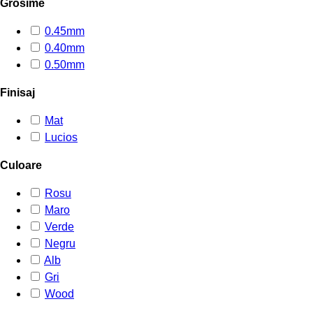
Grosime
0.45mm
0.40mm
0.50mm
Finisaj
Mat
Lucios
Culoare
Rosu
Maro
Verde
Negru
Alb
Gri
Wood