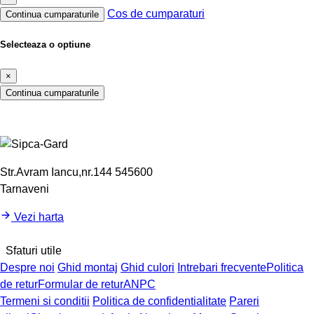
Cos de cumparaturi
Continua cumparaturile
Selecteaza o optiune
×
Continua cumparaturile
Str.Avram Iancu,nr.144 545600
Tarnaveni
Vezi harta
Sfaturi utile
Despre noi
Ghid montaj
Ghid culori
Intrebari frecvente
Politica
de retur
Formular de retur
ANPC
Termeni si conditii
Politica de confidentialitate
Pareri