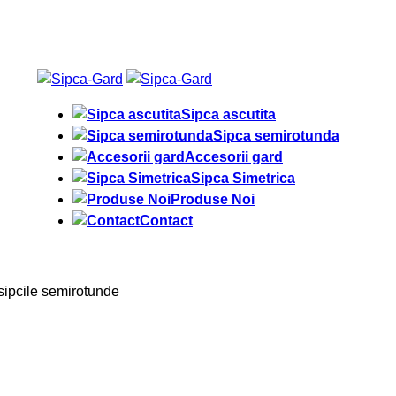
Sipca ascutita
Sipca semirotunda
Accesorii gard
Sipca Simetrica
Produse Noi
Contact
i sipcile semirotunde