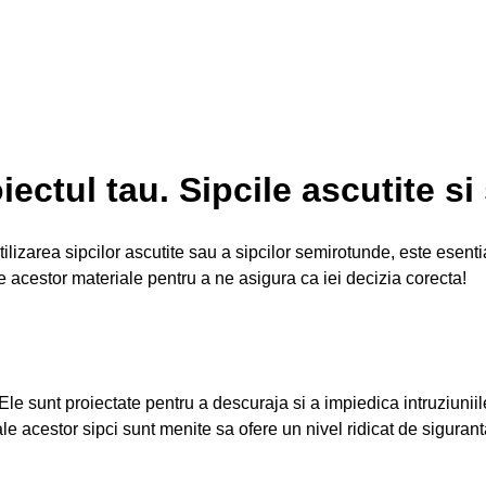
iectul tau. Sipcile ascutite s
lizarea sipcilor ascutite sau a sipcilor semirotunde, este esentia
le acestor materiale pentru a ne asigura ca iei decizia corecta!
Ele sunt proiectate pentru a descuraja si a impiedica intruziuniile
e acestor sipci sunt menite sa ofere un nivel ridicat de siguranta 