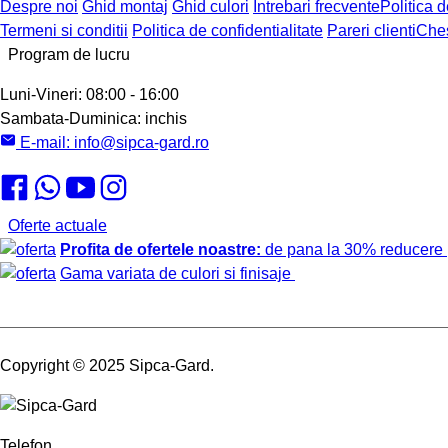
Despre noi
Ghid montaj
Ghid culori
Intrebari frecvente
Politica d
Termeni si conditii
Politica de confidentialitate
Pareri clienti
Ches
Program de lucru
Luni-Vineri:
08:00 - 16:00
Sambata-Duminica:
inchis
E-mail:
info@sipca-gard.ro
Oferte actuale
Profita de ofertele noastre:
de pana la 30% reducere
Gama variata de culori si finisaje
Copyright
© 2025 Sipca-Gard.
Telefon