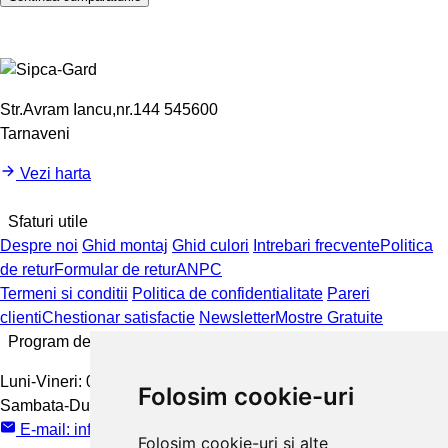
Str.Avram Iancu,nr.144 545600
Tarnaveni
Vezi harta
Sfaturi utile
Despre noi
Ghid montaj
Ghid culori
Intrebari frecvente
Politica
de retur
Formular de retur
ANPC
Termeni si conditii
Politica de confidentialitate
Pareri
clienti
Chestionar satisfactie
Newsletter
Mostre Gratuite
Program de lucru
Luni-Vineri:
08:00 - 16:00
Folosim cookie-uri
Sambata-Duminica:
inchis
E-mail:
info@sipca-gard.ro
Folosim cookie-uri și alte