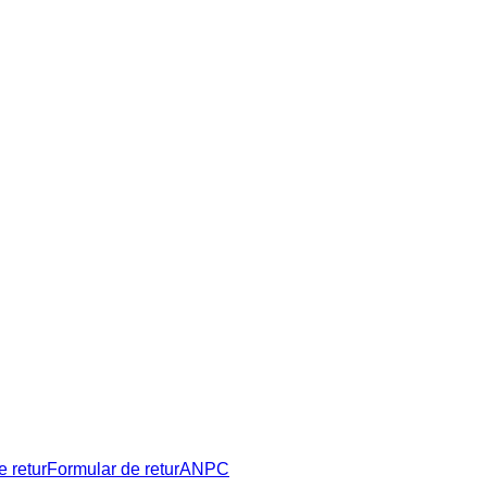
e retur
Formular de retur
ANPC