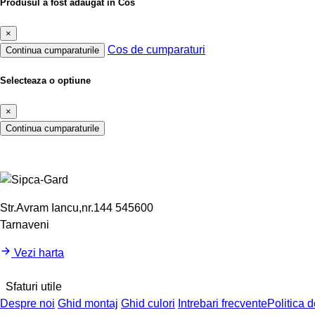
Produsul a fost adaugat in Cos
×
Cos de cumparaturi
Continua cumparaturile
Selecteaza o optiune
×
Continua cumparaturile
Str.Avram Iancu,nr.144 545600
Tarnaveni
Vezi harta
Sfaturi utile
Despre noi
Ghid montaj
Ghid culori
Intrebari frecvente
Politica d