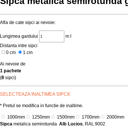
Sipca metalica semirotunda 
Afla de cate sipci ai nevoie:
Lungimea gardului
m l
Distanta intre sipci
0 cm
1 cm
Ai nevoie de
1 pachete
(
8
sipci)
SELECTEAZA INALTIMEA SIPCII:
* Pretul se modifica in functie de inaltime.
1000mm
1250mm
1500mm
1700mm
2000mm
Sipca
metalica semirotunda
Alb Lucios
, RAL 9002